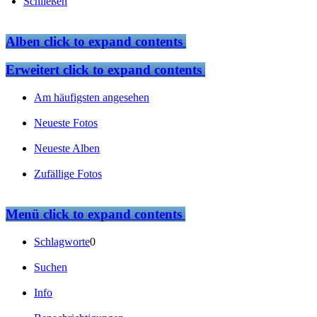
Schließen
Alben
click to expand contents
Erweitert
click to expand contents
Am häufigsten angesehen
Neueste Fotos
Neueste Alben
Zufällige Fotos
Menü
click to expand contents
Schlagworte
0
Suchen
Info